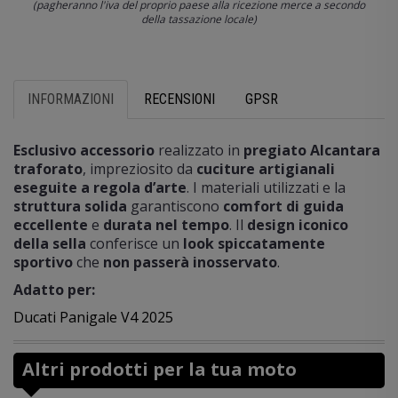
(pagheranno l'iva del proprio paese alla ricezione merce a secondo
della tassazione locale)
INFORMAZIONI
RECENSIONI
GPSR
Esclusivo accessorio
realizzato in
pregiato Alcantara
traforato
, impreziosito da
cuciture artigianali
eseguite a regola d’arte
. I materiali utilizzati e la
struttura solida
garantiscono
comfort di guida
eccellente
e
durata nel tempo
. Il
design iconico
della sella
conferisce un
look spiccatamente
sportivo
che
non passerà inosservato
.
Adatto per:
Ducati Panigale V4 2025
Altri prodotti per la tua moto