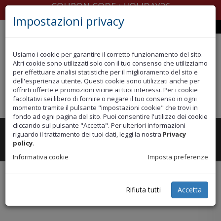
COUPON CODE : HOLIDAY26
Impostazioni privacy
Spedire in
Italia
Usiamo i cookie per garantire il corretto funzionamento del sito.
Altri cookie sono utilizzati solo con il tuo consenso che utilizziamo
per effettuare analisi statistiche per il miglioramento del sito e
dell'esperienza utente. Questi cookie sono utilizzati anche per
offrirti offerte e promozioni vicine ai tuoi interessi. Per i cookie
facoltativi sei libero di fornire o negare il tuo consenso in ogni
momento tramite il pulsante "impostazioni cookie" che trovi in
fondo ad ogni pagina del sito. Puoi consentire l'utilizzo dei cookie
cliccando sul pulsante "Accetta". Per ulteriori informazioni
riguardo il trattamento dei tuoi dati, leggi la nostra
Privacy
Toggle
CATEGORIE
policy
.
navigation
Informativa cookie
Imposta preferenze
Rifiuta tutti
Accetta
Home
Selle
Selle Racing
96881481AA