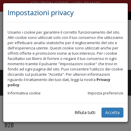
COUPON CODE : HOLIDAY26
Impostazioni privacy
Spedire in
Italia
Usiamo i cookie per garantire il corretto funzionamento del sito.
Altri cookie sono utilizzati solo con il tuo consenso che utilizziamo
per effettuare analisi statistiche per il miglioramento del sito e
dell'esperienza utente. Questi cookie sono utilizzati anche per
offrirti offerte e promozioni vicine ai tuoi interessi. Per i cookie
facoltativi sei libero di fornire o negare il tuo consenso in ogni
momento tramite il pulsante "impostazioni cookie" che trovi in
fondo ad ogni pagina del sito. Puoi consentire l'utilizzo dei cookie
cliccando sul pulsante "Accetta". Per ulteriori informazioni
riguardo il trattamento dei tuoi dati, leggi la nostra
Privacy
Toggle
CATEGORIE
policy
.
navigation
Informativa cookie
Imposta preferenze
Rifiuta tutti
Accetta
Home
B2B
B2B