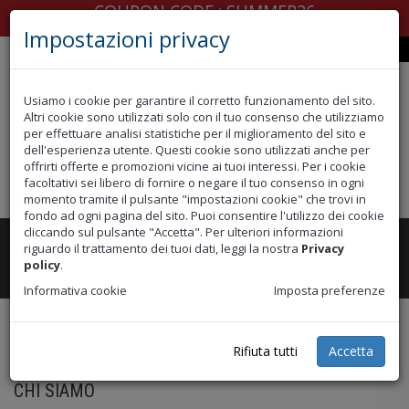
COUPON CODE : SUMMER26
Impostazioni privacy
Spedire in
Usiamo i cookie per garantire il corretto funzionamento del sito.
Altri cookie sono utilizzati solo con il tuo consenso che utilizziamo
per effettuare analisi statistiche per il miglioramento del sito e
dell'esperienza utente. Questi cookie sono utilizzati anche per
offrirti offerte e promozioni vicine ai tuoi interessi. Per i cookie
facoltativi sei libero di fornire o negare il tuo consenso in ogni
EUR
momento tramite il pulsante "impostazioni cookie" che trovi in
fondo ad ogni pagina del sito. Puoi consentire l'utilizzo dei cookie
cliccando sul pulsante "Accetta". Per ulteriori informazioni
riguardo il trattamento dei tuoi dati, leggi la nostra
Privacy
Toggle
CATEGORIE
policy
.
navigation
Informativa cookie
Imposta preferenze
Rifiuta tutti
Accetta
Home
Chi siamo
CHI SIAMO