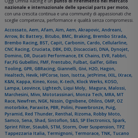
Oggi Omnia Racing è un
punto di riferimento nel mercato
nazionale e internazionale delle special parts per moto
,
con una crescita continua e una community di appassionati che
sceglie competenza, performance e qualità senza compromessi.
Accossato, Aem, Afam, Aim, Aem, Akrapovic, Andreani,
Arrow, Bc Battery, Bitubo, BMC, Braking, Brembo Strada,
Brembo Racing, BST, Capit, Carbonin, Cardo, Cellularline,
CNC Racing, Cruciata, DBK, DID, Discacciati, DNA, Dynojet,
Domino, DR, Ducati Performance, EK Chains, EVR, Fabbri,
Far,FG Gubellini, FMF, Frentubo, Fulbat, Galfer, Gilles
Tooling, GPR, GBRacing, Giannelli, Givi, H2O, Hagon,
Healtech, Hevik, HPCorse, Ison, Isotta, JetPrime, IXIL, IXrace,
K&N, Kappa, Kineo, Koso, K-tech, Klock Werks, KOSO,
Lampa, Leovince, Lightech, Liqui Moly, Magura, Malossi,
Marchesini, Mivv, Mototassinari, Monza Tech, MRA, MT
Race, Newfren, NGK, Nissin, Ognibene, Ohlins, OMP, OZ
motorbike, Paraxite, PBR, Polini, Powerbronze, Puig,
Pyramid, Red Thunder, Renthal, Rizoma, Robby Moto,
Samco, Sena, Shad, Sintoflon, S&S, SP Electronics, Spark,
Sprint Filter, Staubli, STM, Storm, Over Suspension, TPZ
Tappezzaria Italia, Termignoni, Termorace, TNK, Tucano